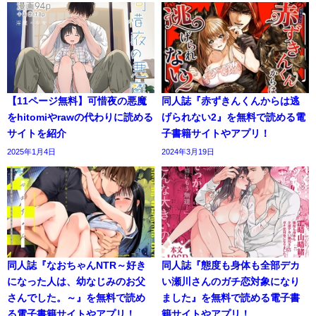
【11ページ無料】可惜夜の悪魔
同人誌『赤ずきんくんからは逃
をhitomiやrawの代わりに読める
げられない2』を無料で読める電
サイトを紹介
子書籍サイトやアプリ！
2025年1月4日
2024年3月19日
同人誌『なおちゃんNTR～好き
同人誌『態度も身体も全部デカ
になった人は、幼なじみのお父
い瀬川さんのガチ恋対象になり
さんでした。～』を無料で読め
ました』を無料で読める電子書
る電子書籍サイトやアプリ！
籍サイトやアプリ！