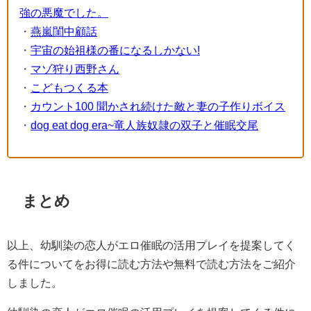
強の悪魔でした。
・
燕嵐閨中顧話
・
宇宙の始祖様の番になるしかない!
・
マゾ狩り西野さん
・
こどもつくる本
・
カウント100 聞かされ続けた敵と妻の子作りボイス
・
dog eat dog era~竜人族奴隷の双子と催眠交尾
まとめ
以上、幼馴染の恋人がエロ催眠の活用プレイを提案してく
る件についてをお得に読む方法や無料で読む方法をご紹介
しました。