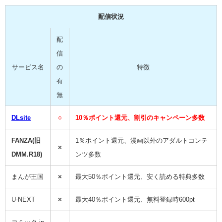
配信状況
配
信
サービス名
の
特徴
有
無
DLsite
○
10％ポイント還元、割引のキャンペーン多数
FANZA(旧
1％ポイント還元、漫画以外のアダルトコンテ
×
DMM.R18)
ンツ多数
まんが王国
×
最大50％ポイント還元、安く読める特典多数
U-NEXT
×
最大40％ポイント還元、無料登録時600pt