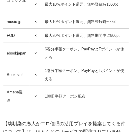
コミック.jp
×
最大10％ポイント還元、無料登録時1350pt
music.jp
×
最大10％ポイント還元、無料登録時600pt
FOD
×
最大20％ポイント還元、無料期間中に900pt
6巻分半額クーポン、PayPayとTポイントが使
ebookjapan
×
える
1巻分半額クーポン、PayPayとTポイントが使
Booklive!
×
える
Ameba漫
×
100冊半額クーポン配布
画
【幼馴染の恋人がエロ催眠の活用プレイを提案してくる件
について】は、ほとんどのサービスで配信されていませ