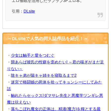
エロ催眠を活用したラブラブ3Pエロ本。
引用：
DLsite
～DLsiteで人気の同人誌作品を紹介！～
・
少女は触手と愛をつむぐ
・
隙あらば彼氏の性癖を歪めたい! ～君の喘ぎがまだ足
りない～
・
陰キャ弟が陽キャ姉キを寝取るまで2
・
迷宮で格闘娘の死体を拾ってキョンシーにしてみた
話
・
触れたらセックス!ダマサレ先生と悪魔学ツンギレ悪
魔は抗えない
・
落ちこぼれ魔女の正体は、精液(魔力)を糧とする最