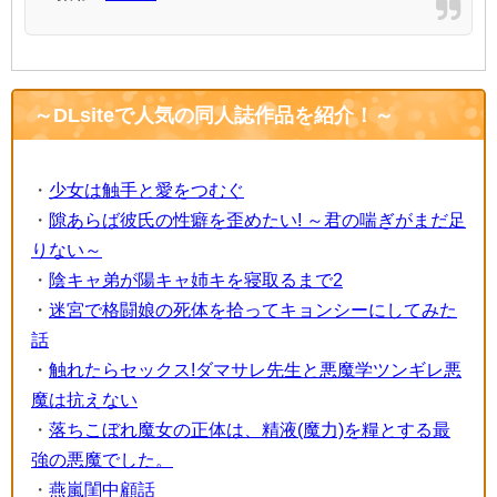
～DLsiteで人気の同人誌作品を紹介！～
・
少女は触手と愛をつむぐ
・
隙あらば彼氏の性癖を歪めたい! ～君の喘ぎがまだ足
りない～
・
陰キャ弟が陽キャ姉キを寝取るまで2
・
迷宮で格闘娘の死体を拾ってキョンシーにしてみた
話
・
触れたらセックス!ダマサレ先生と悪魔学ツンギレ悪
魔は抗えない
・
落ちこぼれ魔女の正体は、精液(魔力)を糧とする最
強の悪魔でした。
・
燕嵐閨中顧話