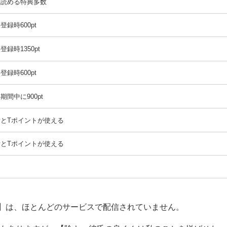
く読める特典多数
録時600pt
録時1350pt
録時600pt
間中に900pt
ayとTポイントが使える
ayとTポイントが使える
】は、ほとんどのサービスで配信されていません。