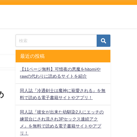
最近の投稿
【11ページ無料】可惜夜の悪魔をhitomiや
rawの代わりに読めるサイトを紹介
同人誌『冷遇剣士は魔神に寵愛される』を無
め
料で読める電子書籍サイトやアプリ！
同人誌『彼女が出来た幼馴染2人にエッチの
練習台にされ流され3Pセックス連続アク
メ』を無料で読める電子書籍サイトやアプ
リ！