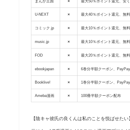
まんが王国
×
最大50％ポイント還元、安
U-NEXT
×
最大40％ポイント還元、無料登
コミック.jp
×
最大10％ポイント還元、無料登
music.jp
×
最大10％ポイント還元、無料登
FOD
×
最大20％ポイント還元、無料期
ebookjapan
×
6巻分半額クーポン、PayP
Booklive!
×
1巻分半額クーポン、PayP
Ameba漫画
×
100冊半額クーポン配布
【陰キャ彼氏の良くんは私のことを悦ばせたい