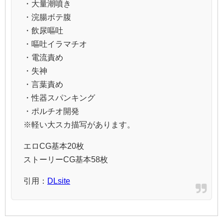
・大量潮噴き
・浣腸ボテ腹
・飲尿嘔吐
・嘔吐イラマチオ
・電流責め
・失神
・言葉責め
・性器スパンキング
・ポルチオ開発
※軽い大スカ描写があります。
エロCG基本20枚
ストーリーCG基本58枚
引用：
DLsite