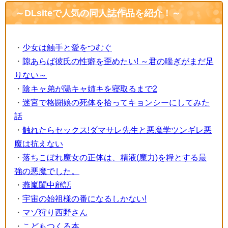
～DLsiteで人気の同人誌作品を紹介！～
・
少女は触手と愛をつむぐ
・
隙あらば彼氏の性癖を歪めたい! ～君の喘ぎがまだ足
りない～
・
陰キャ弟が陽キャ姉キを寝取るまで2
・
迷宮で格闘娘の死体を拾ってキョンシーにしてみた
話
・
触れたらセックス!ダマサレ先生と悪魔学ツンギレ悪
魔は抗えない
・
落ちこぼれ魔女の正体は、精液(魔力)を糧とする最
強の悪魔でした。
・
燕嵐閨中顧話
・
宇宙の始祖様の番になるしかない!
・
マゾ狩り西野さん
・
こどもつくる本