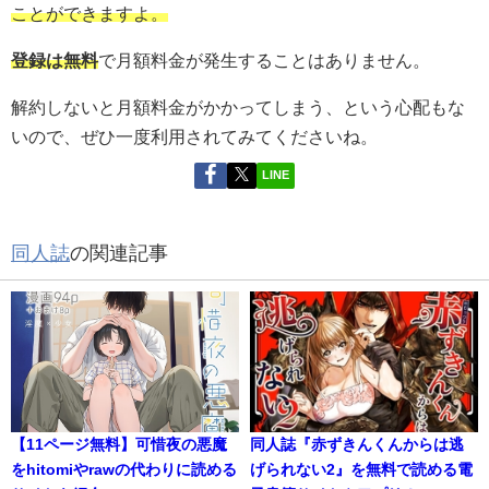
ことができますよ。
登録は無料
で月額料金が発生することはありません。
解約しないと月額料金がかかってしまう、という心配もな
いので、ぜひ一度利用されてみてくださいね。
LINE
同人誌
の関連記事
【11ページ無料】可惜夜の悪魔
同人誌『赤ずきんくんからは逃
をhitomiやrawの代わりに読める
げられない2』を無料で読める電