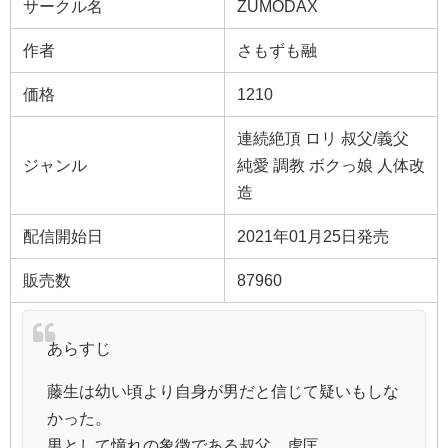
サークル名
ZUMODAX
作者
さもずも融
価格
1210
連続絶頂 ロリ 叔父/義父
ジャンル
純愛 調教 ボクっ娘 人体改
造
配信開始日
2021年01月25日発売
販売数
87960
あらすじ
藤生は幼い頃より自身が男だと信じて疑いもしな
かった。
男として憧れの象徴である叔父、虎匡。