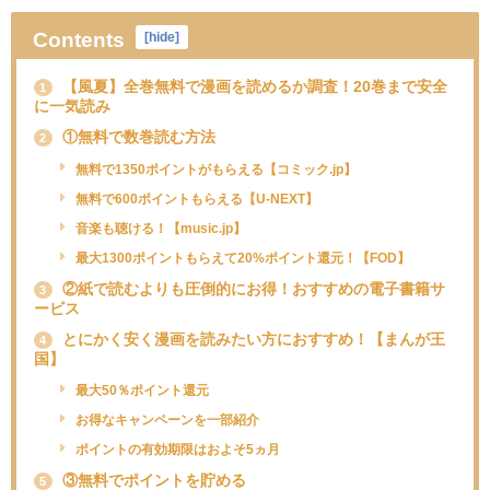
Contents
[
hide
]
【風夏】全巻無料で漫画を読めるか調査！20巻まで安全
1
に一気読み
①無料で数巻読む方法
2
無料で1350ポイントがもらえる【コミック.jp】
無料で600ポイントもらえる【U-NEXT】
音楽も聴ける！【music.jp】
最大1300ポイントもらえて20%ポイント還元！【FOD】
②紙で読むよりも圧倒的にお得！おすすめの電子書籍サ
3
ービス
とにかく安く漫画を読みたい方におすすめ！【まんが王
4
国】
最大50％ポイント還元
お得なキャンペーンを一部紹介
ポイントの有効期限はおよそ5ヵ月
③無料でポイントを貯める
5