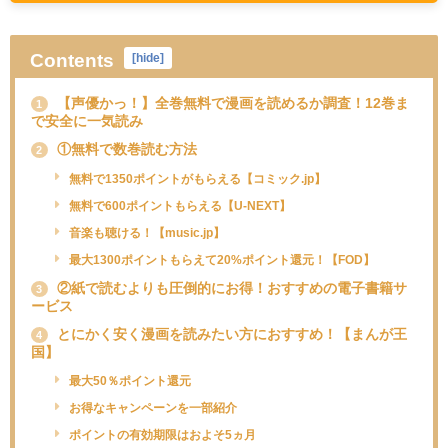
Contents
[
hide
]
【声優かっ！】全巻無料で漫画を読めるか調査！12巻ま
1
で安全に一気読み
①無料で数巻読む方法
2
無料で1350ポイントがもらえる【コミック.jp】
無料で600ポイントもらえる【U-NEXT】
音楽も聴ける！【music.jp】
最大1300ポイントもらえて20%ポイント還元！【FOD】
②紙で読むよりも圧倒的にお得！おすすめの電子書籍サ
3
ービス
とにかく安く漫画を読みたい方におすすめ！【まんが王
4
国】
最大50％ポイント還元
お得なキャンペーンを一部紹介
ポイントの有効期限はおよそ5ヵ月