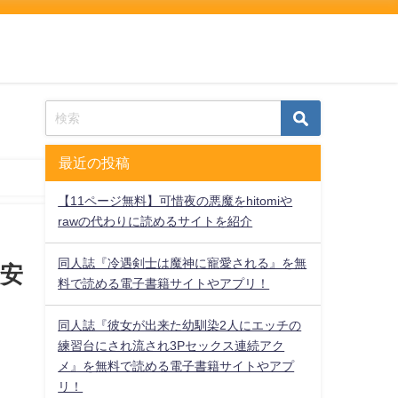
最近の投稿
【11ページ無料】可惜夜の悪魔をhitomiや
rawの代わりに読めるサイトを紹介
同人誌『冷遇剣士は魔神に寵愛される』を無
で安
料で読める電子書籍サイトやアプリ！
同人誌『彼女が出来た幼馴染2人にエッチの
練習台にされ流され3Pセックス連続アク
メ』を無料で読める電子書籍サイトやアプ
リ！