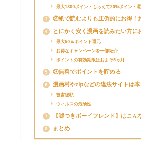
最大1300ポイントもらえて20%ポイント還
②紙で読むよりも圧倒的にお得！
3
とにかく安く漫画を読みたい方に
4
最大50％ポイント還元
お得なキャンペーンを一部紹介
ポイントの有効期限はおよそ5ヵ月
③無料でポイントを貯める
5
漫画村やzipなどの違法サイトは
6
被害総額
ウィルスの危険性
【嘘つきボーイフレンド】はこん
7
まとめ
8