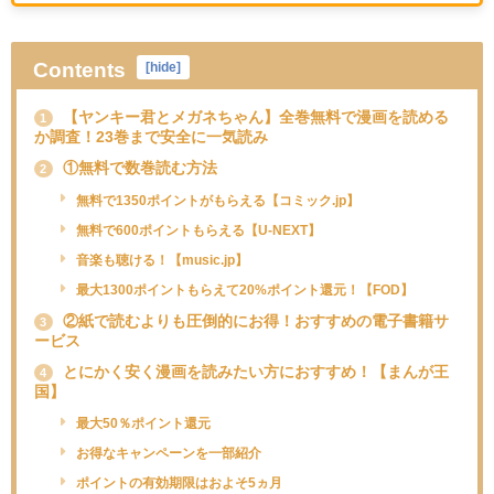
Contents
[
hide
]
【ヤンキー君とメガネちゃん】全巻無料で漫画を読める
1
か調査！23巻まで安全に一気読み
①無料で数巻読む方法
2
無料で1350ポイントがもらえる【コミック.jp】
無料で600ポイントもらえる【U-NEXT】
音楽も聴ける！【music.jp】
最大1300ポイントもらえて20%ポイント還元！【FOD】
②紙で読むよりも圧倒的にお得！おすすめの電子書籍サ
3
ービス
とにかく安く漫画を読みたい方におすすめ！【まんが王
4
国】
最大50％ポイント還元
お得なキャンペーンを一部紹介
ポイントの有効期限はおよそ5ヵ月