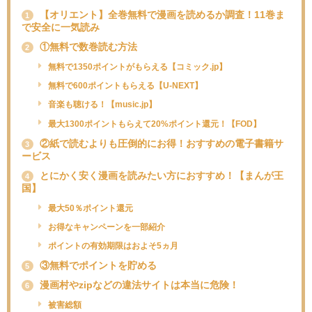
【オリエント】全巻無料で漫画を読めるか調査！11巻ま
1
で安全に一気読み
①無料で数巻読む方法
2
無料で1350ポイントがもらえる【コミック.jp】
無料で600ポイントもらえる【U-NEXT】
音楽も聴ける！【music.jp】
最大1300ポイントもらえて20%ポイント還元！【FOD】
②紙で読むよりも圧倒的にお得！おすすめの電子書籍サ
3
ービス
とにかく安く漫画を読みたい方におすすめ！【まんが王
4
国】
最大50％ポイント還元
お得なキャンペーンを一部紹介
ポイントの有効期限はおよそ5ヵ月
③無料でポイントを貯める
5
漫画村やzipなどの違法サイトは本当に危険！
6
被害総額