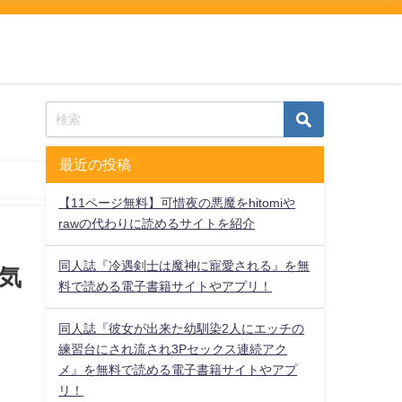
最近の投稿
【11ページ無料】可惜夜の悪魔をhitomiや
rawの代わりに読めるサイトを紹介
同人誌『冷遇剣士は魔神に寵愛される』を無
気
料で読める電子書籍サイトやアプリ！
同人誌『彼女が出来た幼馴染2人にエッチの
練習台にされ流され3Pセックス連続アク
メ』を無料で読める電子書籍サイトやアプ
リ！