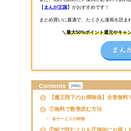
【
まんが王国
】がおすすめです！
まとめ買いに最適で、たくさん漫画を読ま
＼
最大50%ポイント還元やキャ
まん
Contents
[
hide
]
【魔王陛下のお掃除係】全巻無料
1
①無料で数巻読む方法
2
各サービスの特徴
②紙で読むよりも圧倒的にお得！
3