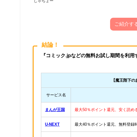
しゃちょー
ご紹介す
結論！
『コミック.jpなどの無料お試し期間を利
【
魔王陛下の
サービス名
まんが王国
最大50％ポイント還元、安く読め
U-NEXT
最大40％ポイント還元、無料登録時6