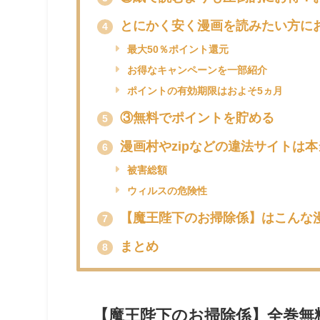
とにかく安く漫画を読みたい方に
4
最大50％ポイント還元
お得なキャンペーンを一部紹介
ポイントの有効期限はおよそ5ヵ月
③無料でポイントを貯める
5
漫画村やzipなどの違法サイトは
6
被害総額
ウィルスの危険性
【魔王陛下のお掃除係】はこんな
7
まとめ
8
【
魔王陛下のお掃除係
】全巻無