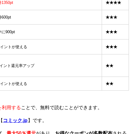
350pt
★★★★
00pt
★★★
900pt
★★★
Tポイントが使える
★★★
ポイント還元率アップ
★★
Tポイントが使える
★★
を利用する
ことで、無料で読むことができます。
【
コミック.jp
】です。
ば、
最大50％還元
があり、
お得なクーポンが多数配布
される