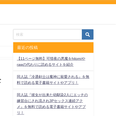
最近の投稿
【11ページ無料】可惜夜の悪魔をhitomiや
rawの代わりに読めるサイトを紹介
同人誌『冷遇剣士は魔神に寵愛される』を無
全
料で読める電子書籍サイトやアプリ！
同人誌『彼女が出来た幼馴染2人にエッチの
練習台にされ流され3Pセックス連続アク
メ』を無料で読める電子書籍サイトやアプ
リ！