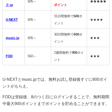
605～
★★★★★
ク.jp
ポイント
31日間無料で
600
ポ
U-NEXT
605～
★★★★
イント
30日間無料で
600
ポ
music.jp
605～
★★★
イント
2週間無料で
900
ポイ
FOD
550～
★★★
ント
U-NEXTとmusic.jpでは、無料お試し登録後すぐに600ポイ
ントがもらえ、
FODは登録後、8のつく日にログインすることで、無料期間
中最大900ポイントまでポイントを貯めることができます。