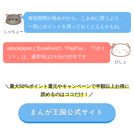
有効期間が長めやから、こまめに買うより、
一気にポイントを買っておくとええかもね。
しゃちょー
ebookjapanとBooklive!の『PayPay』『Tポイ
ント』は、通常時は1％分の付与です
ひしょ
＼
最大50%ポイント還元やキャンペーンで半額以上お得に
読めるのはココだけ！
／
まんが王国公式サイト