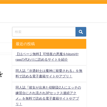
最近の投稿
【11ページ無料】可惜夜の悪魔をhitomiや
rawの代わりに読めるサイトを紹介
同人誌『冷遇剣士は魔神に寵愛される』を無
を
料で読める電子書籍サイトやアプリ！
同人誌『彼女が出来た幼馴染2人にエッチの
練習台にされ流され3Pセックス連続アク
メ』を無料で読める電子書籍サイトやアプ
リ！