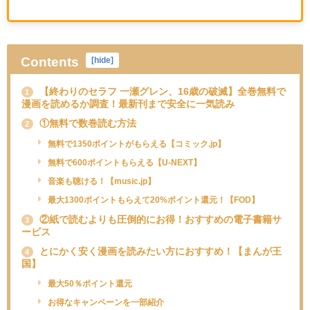
Contents
[
hide
]
【終わりのセラフ 一瀬グレン、16歳の破滅】全巻無料で
1
漫画を読めるか調査！最新刊まで安全に一気読み
①無料で数巻読む方法
2
無料で1350ポイントがもらえる【コミック.jp】
無料で600ポイントもらえる【U-NEXT】
音楽も聴ける！【music.jp】
最大1300ポイントもらえて20%ポイント還元！【FOD】
②紙で読むよりも圧倒的にお得！おすすめの電子書籍サ
3
ービス
とにかく安く漫画を読みたい方におすすめ！【まんが王
4
国】
最大50％ポイント還元
お得なキャンペーンを一部紹介