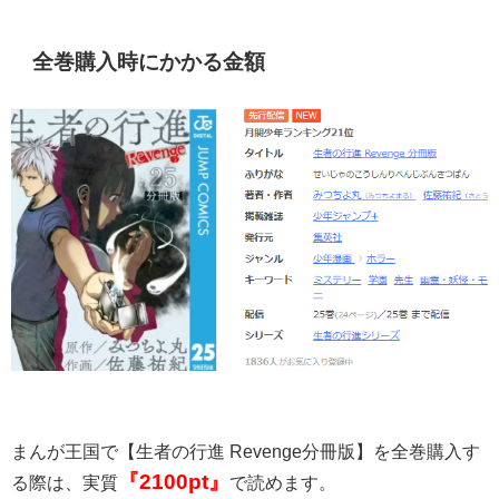
全巻購入時にかかる金額
まんが王国で【生者の行進 Revenge分冊版】を全巻購入す
『2100
pt』
る際は、実質
で読めます。