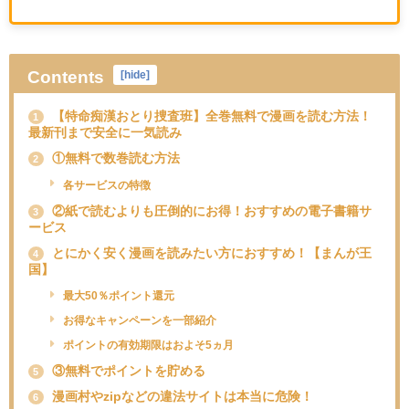
Contents
[
hide
]
【特命痴漢おとり捜査班】全巻無料で漫画を読む方法！
1
最新刊まで安全に一気読み
①無料で数巻読む方法
2
各サービスの特徴
②紙で読むよりも圧倒的にお得！おすすめの電子書籍サ
3
ービス
とにかく安く漫画を読みたい方におすすめ！【まんが王
4
国】
最大50％ポイント還元
お得なキャンペーンを一部紹介
ポイントの有効期限はおよそ5ヵ月
③無料でポイントを貯める
5
漫画村やzipなどの違法サイトは本当に危険！
6