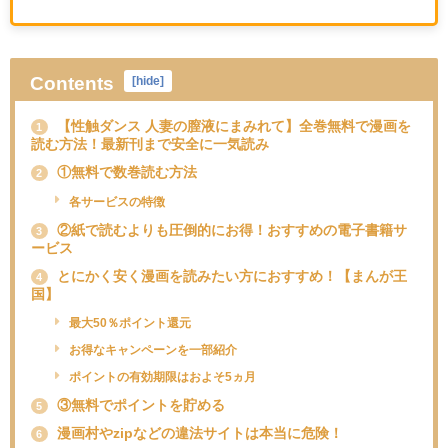
Contents
[
hide
]
【性触ダンス 人妻の膣液にまみれて】全巻無料で漫画を
1
読む方法！最新刊まで安全に一気読み
①無料で数巻読む方法
2
各サービスの特徴
②紙で読むよりも圧倒的にお得！おすすめの電子書籍サ
3
ービス
とにかく安く漫画を読みたい方におすすめ！【まんが王
4
国】
最大50％ポイント還元
お得なキャンペーンを一部紹介
ポイントの有効期限はおよそ5ヵ月
③無料でポイントを貯める
5
漫画村やzipなどの違法サイトは本当に危険！
6