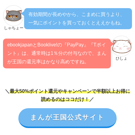
有効期間が長めやから、こまめに買うより、
一気にポイントを買っておくとええかもね。
しゃちょー
ebookjapanとBooklive!の『PayPay』『Tポイ
ント』は、通常時は1％分の付与なので、まん
ひしょ
が王国の還元率はかなり高めですね。
＼
最大50%ポイント還元やキャンペーンで半額以上お得に
読めるのはココだけ！
／
まんが王国公式サイト