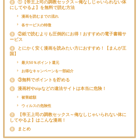
①【帝王上司の調教セックス～俺なしじゃいられない体
2
にしてやるよ】を無料で読む方法
漫画を読むまでの流れ
各サービスの特徴
②紙で読むよりも圧倒的にお得！おすすめの電子書籍サ
3
ービス
とにかく安く漫画を読みたい方におすすめ！【まんが王
4
国】
最大50％ポイント還元
お得なキャンペーンを一部紹介
③無料でポイントを貯める
5
漫画村やzipなどの違法サイトは本当に危険！
6
被害総額
ウィルスの危険性
【帝王上司の調教セックス～俺なしじゃいられない体に
7
してやるよ】はこんな漫画！
まとめ
8