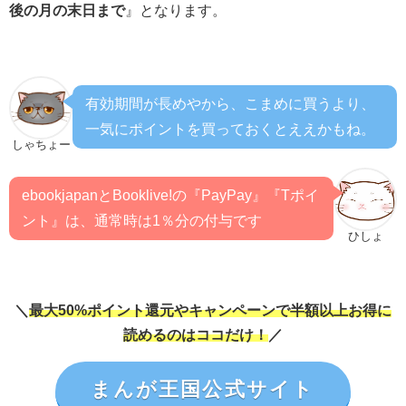
後の月の末日まで
』となります。
有効期間が長めやから、こまめに買うより、
一気にポイントを買っておくとええかもね。
しゃちょー
ebookjapanとBooklive!の『PayPay』『Tポイ
ント』は、通常時は1％分の付与です
ひしょ
＼
最大50%ポイント還元やキャンペーンで半額以上お得に
読めるのはココだけ！
／
まんが王国公式サイト