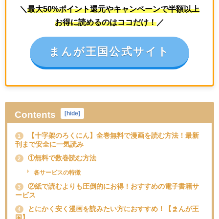
＼
最大50%ポイント還元やキャンペーンで半額以上
お得に読めるのはココだけ！
／
まんが王国公式サイト
Contents
[
hide
]
【十字架のろくにん】全巻無料で漫画を読む方法！最新
1
刊まで安全に一気読み
①無料で数巻読む方法
2
各サービスの特徴
②紙で読むよりも圧倒的にお得！おすすめの電子書籍サ
3
ービス
とにかく安く漫画を読みたい方におすすめ！【まんが王
4
国】