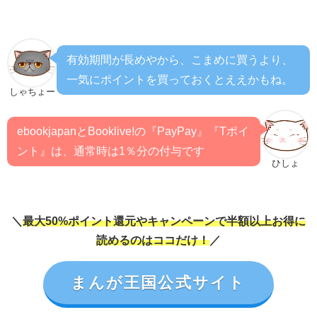
有効期間が長めやから、こまめに買うより、
一気にポイントを買っておくとええかもね。
しゃちょー
ebookjapanとBooklive!の『PayPay』『Tポイ
ント』は、通常時は1％分の付与です
ひしょ
＼
最大50%ポイント還元やキャンペーンで半額以上お得に
読めるのはココだけ！
／
まんが王国公式サイト