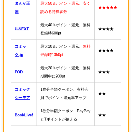
まんが王
最大50％ポイント還元、安く
★★★★★
国
読める特典多数
最大40％ポイント還元、無料
U-NEXT
★★★★
登録時600pt
コミッ
最大10％ポイント還元、
無料
★★★★
ク.jp
登録時1350pt
最大20％ポイント還元、無料
FOD
★★★
期間中に900pt
コミック
1巻分半額クーポン、有料会
★★
シーモア
員でポイント還元率アップ
1巻分半額クーポン、PayPay
BookLive!
★★
とTポイントが使える