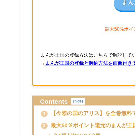
まん
最大50%ポ
まんが王国の登録方法はこちらで解説して
→
まんが王国の登録と解約方法を画像付き
Contents
[
hide
]
【今際の国のアリス】を全巻無料
1
最大50％ポイント還元のまんが王
2