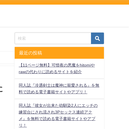
最近の投稿
【11ページ無料】可惜夜の悪魔をhitomiや
rawの代わりに読めるサイトを紹介
同人誌『冷遇剣士は魔神に寵愛される』を無
に
料で読める電子書籍サイトやアプリ！
同人誌『彼女が出来た幼馴染2人にエッチの
練習台にされ流され3Pセックス連続アク
メ』を無料で読める電子書籍サイトやアプ
リ！