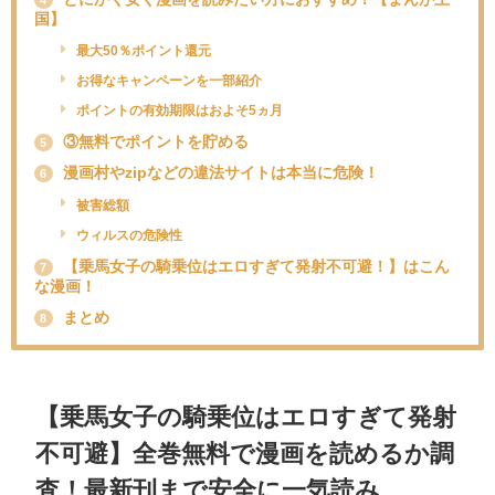
4
国】
最大50％ポイント還元
お得なキャンペーンを一部紹介
ポイントの有効期限はおよそ5ヵ月
③無料でポイントを貯める
5
漫画村やzipなどの違法サイトは本当に危険！
6
被害総額
ウィルスの危険性
【乗馬女子の騎乗位はエロすぎて発射不可避！】はこん
7
な漫画！
まとめ
8
【乗馬女子の騎乗位はエロすぎて発射
不可避】全巻無料で漫画を読めるか調
査！最新刊まで安全に一気読み