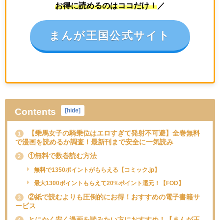
お得に読めるのはココだけ！
／
まんが王国公式サイト
Contents
[
hide
]
【乗馬女子の騎乗位はエロすぎて発射不可避】全巻無料
1
で漫画を読めるか調査！最新刊まで安全に一気読み
①無料で数巻読む方法
2
無料で1350ポイントがもらえる【コミック.jp】
最大1300ポイントもらえて20%ポイント還元！【FOD】
②紙で読むよりも圧倒的にお得！おすすめの電子書籍サ
3
ービス
とにかく安く漫画を読みたい方におすすめ！【まんが王