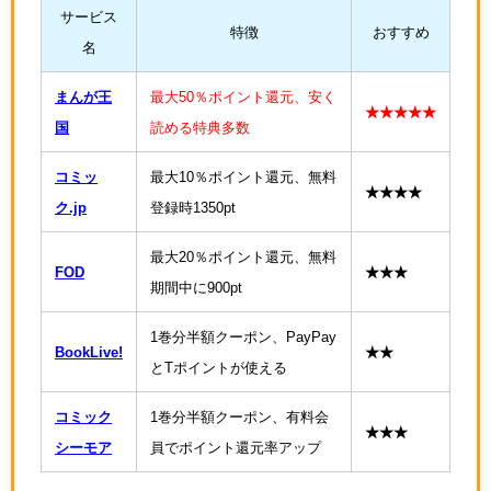
サービス
特徴
おすすめ
名
まんが王
最大50％ポイント還元、安く
★★★★★
国
読める特典多数
コミッ
最大10％ポイント還元、無料
★★★★
ク.jp
登録時1350pt
最大20％ポイント還元、無料
FOD
★★★
期間中に900pt
1巻分半額クーポン、PayPay
BookLive!
★★
とTポイントが使える
コミック
1巻分半額クーポン、有料会
★★★
シーモア
員でポイント還元率アップ