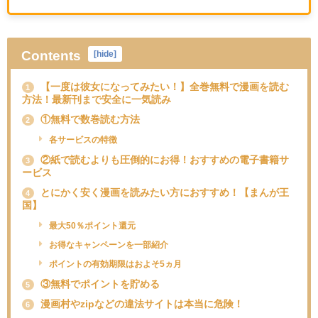
Contents
[
hide
]
【一度は彼女になってみたい！】全巻無料で漫画を読む
1
方法！最新刊まで安全に一気読み
①無料で数巻読む方法
2
各サービスの特徴
②紙で読むよりも圧倒的にお得！おすすめの電子書籍サ
3
ービス
とにかく安く漫画を読みたい方におすすめ！【まんが王
4
国】
最大50％ポイント還元
お得なキャンペーンを一部紹介
ポイントの有効期限はおよそ5ヵ月
③無料でポイントを貯める
5
漫画村やzipなどの違法サイトは本当に危険！
6