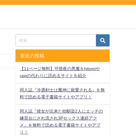
最近の投稿
【11ページ無料】可惜夜の悪魔をhitomiや
rawの代わりに読めるサイトを紹介
同人誌『冷遇剣士は魔神に寵愛される』を無
料で読める電子書籍サイトやアプリ！
同人誌『彼女が出来た幼馴染2人にエッチの
練習台にされ流され3Pセックス連続アク
メ』を無料で読める電子書籍サイトやアプ
リ！