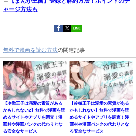
→
【まんが王国】登録と解約方法！ポイントのチ
ャージ方法も
LINE
無料で漫画を読む方法
の関連記事
【冷徹王子は溺愛の素質がある
【冷徹王子は溺愛の素質がある
かもしれない2】無料で漫画を読
かもしれない】無料で漫画を読
めるサイトやアプリを調査！漫
めるサイトやアプリを調査！漫
画村や漫画バンクの代わりとな
画村や漫画バンクの代わりとな
る安全なサービス
る安全なサービス