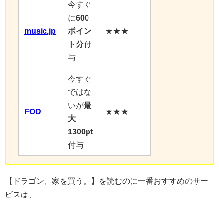
今すぐ
に
600
music.jp
ポイン
★★★
ト分
付
与
今すぐ
ではな
いが
最
FOD
★★★
大
1300pt
付与
【ドラゴン、家を買う。】を読むのに一番おすすめのサー
ビスは、