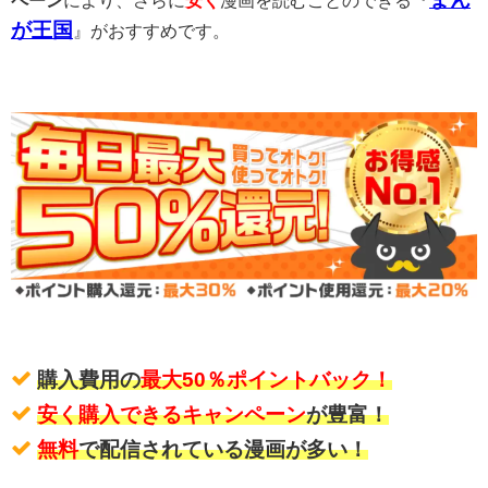
ペーン
により、さらに
安く
漫画を読むことのできる『
が王国
』がおすすめです。
購入費用の
最大50％ポイントバック！
安く購入できるキャンペーン
が豊富！
無料
で配信されている漫画が多い！