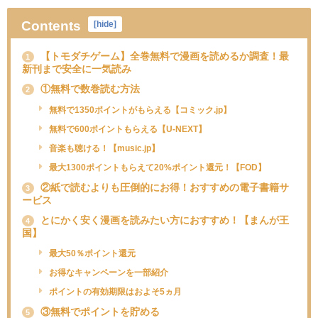
Contents
[
hide
]
【トモダチゲーム】全巻無料で漫画を読めるか調査！最
1
新刊まで安全に一気読み
①無料で数巻読む方法
2
無料で1350ポイントがもらえる【コミック.jp】
無料で600ポイントもらえる【U-NEXT】
音楽も聴ける！【music.jp】
最大1300ポイントもらえて20%ポイント還元！【FOD】
②紙で読むよりも圧倒的にお得！おすすめの電子書籍サ
3
ービス
とにかく安く漫画を読みたい方におすすめ！【まんが王
4
国】
最大50％ポイント還元
お得なキャンペーンを一部紹介
ポイントの有効期限はおよそ5ヵ月
③無料でポイントを貯める
5