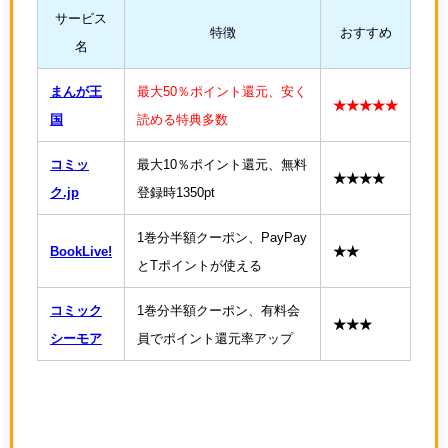
サービス
特徴
おすすめ
名
まんが王
最大50％ポイント還元、安く
★★★★★
国
読める特典多数
コミッ
最大10％ポイント還元、無料
★★★★
ク.jp
登録時1350pt
1巻分半額クーポン、PayPay
BookLive!
★★
とTポイントが使える
コミック
1巻分半額クーポン、有料会
★★★
シーモア
員でポイント還元率アップ