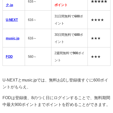
616～
★★★★★
ク.jp
ポイント
31日間無料で
600
ポ
U-NEXT
616～
★★★★
イント
30日間無料で
600
ポ
music.jp
616～
★★★
イント
2週間無料で
900
ポイ
FOD
560～
★★★
ント
U-NEXTとmusic.jpでは、無料お試し登録後すぐに600ポイ
ントがもらえ、
FODは登録後、8のつく日にログインすることで、無料期間
中最大900ポイントまでポイントを貯めることができます。