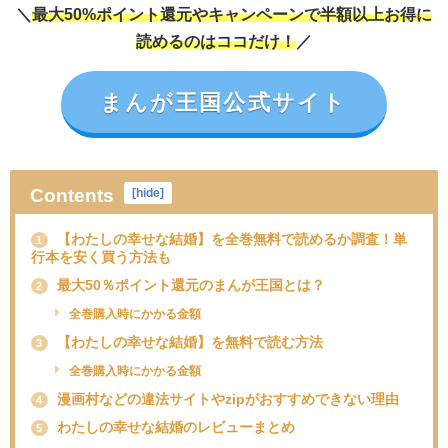
＼
最大50%ポイント還元やキャンペーンで半額以上お得に
読めるのはココだけ！
／
まんが王国公式サイト
Contents
[
hide
]
【わたしの幸せな結婚】を全巻無料で読めるか調査！単
1
行本を安く買う方法も
最大50％ポイント還元のまんが王国とは？
2
全巻購入時にかかる金額
【わたしの幸せな結婚】を無料で読む方法
3
全巻購入時にかかる金額
漫画村などの違法サイトやzipがおすすめできない理由
4
わたしの幸せな結婚のレビューまとめ
5