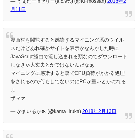
— うぇだーinゼリー(alc.9%) (@KFmossan)
2018年2
月11日
漫画村を閲覧すると感染するマイニング系のウイル
スだけどあれ確かサイトを表示かなんかした時に
JavaScript経由で流し込まれる類なのでダウンロード
しなきゃ大丈夫とかではないんだなぁ
マイニングに感染すると裏でCPU負荷がかかる処理
をされるので何もしてないのにPCが重いとかになる
よ
ザマァ
— かまいるか🐬 (@kama_iruka)
2018年2月13日