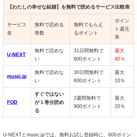
【わたしの幸せな結婚】を無料で読めるサービス比較表
ポイン
サービス
無料で読める
無料でもらえ
ト還元
名
巻数
るポイント
率
無料で読めな
31日間無料で
最大
U-NEXT
い
600ポイント
40％
無料で読めな
30日間無料で
最大
music.jp
い
600ポイント
10％
すぐではない
2週間無料で
最大
FOD
が１巻分読め
900ポイント
20％
る
U-NEXTとmusic.jpでは、無料お試し登録時に、600ポイン