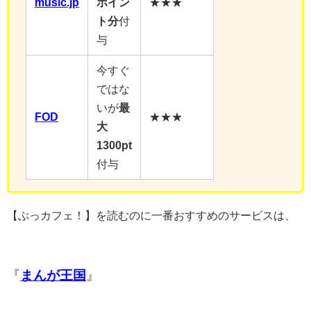
music.jp
ポイン
★★★
ト分
付
与
今すぐ
ではな
いが
最
FOD
★★★
大
1300pt
付与
【ぶっカフェ！】を読むのに一番おすすめのサービスは、
『
まんが王国
』