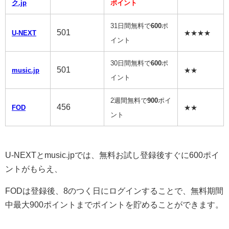
ク.jp
ポイント
31日間無料で
600
ポ
501
U-NEXT
★★★★
イント
30日間無料で
600
ポ
501
music.jp
★★
イント
2週間無料で
900
ポイ
456
FOD
★★
ント
U-NEXTとmusic.jpでは、無料お試し登録後すぐに600ポイ
ントがもらえ、
FODは登録後、8のつく日にログインすることで、無料期間
中最大900ポイントまでポイントを貯めることができます。