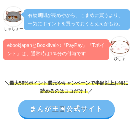
有効期間が長めやから、こまめに買うより、
一気にポイントを買っておくとええかもね。
しゃちょー
ebookjapanとBooklive!の『PayPay』『Tポイ
ント』は、通常時は1％分の付与です
ひしょ
＼
最大50%ポイント還元やキャンペーンで半額以上お得に
読めるのはココだけ！
／
まんが王国公式サイト