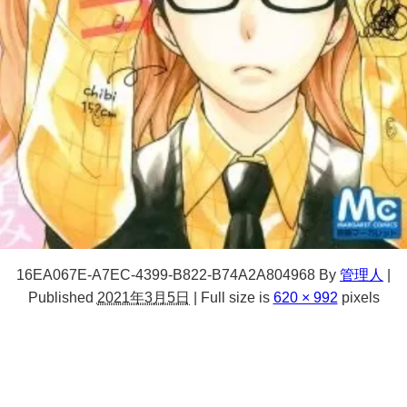
16EA067E-A7EC-4399-B822-B74A2A804968
By
管理人
|
Published
2021年3月5日
|
Full size is
620 × 992
pixels