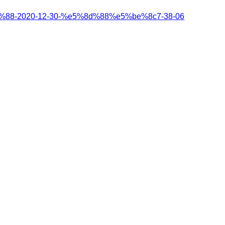
-2020-12-30-%e5%8d%88%e5%be%8c7-38-06