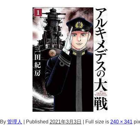
By
管理人
|
Published
2021年3月3日
|
Full size is
240 × 341
pix