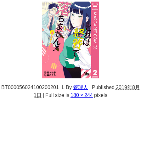
BT000056024100200201_L
By
管理人
|
Published
2019年8月
1日
|
Full size is
180 × 244
pixels