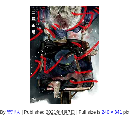
By
管理人
|
Published
2021年4月7日
|
Full size is
240 × 341
pix